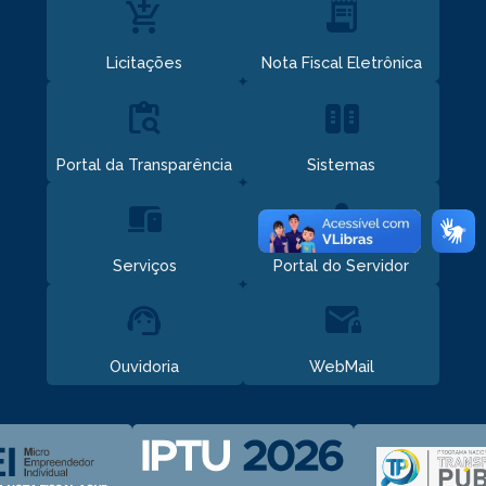
add_shopping_cart
receipt_long
Licitações
Nota Fiscal Eletrônica
content_paste_search
host
Portal da Transparência
Sistemas
devices
contacts_product
Serviços
Portal do Servidor
support_agent
mail_lock
Ouvidoria
WebMail